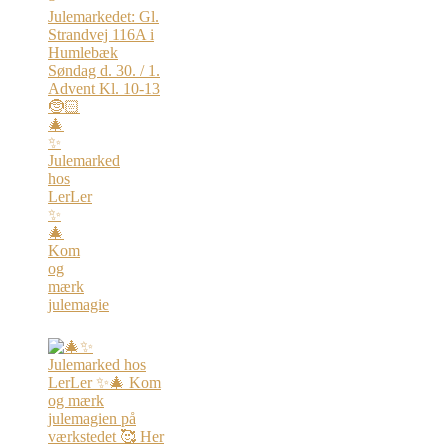
🎄
✨
Julemarked
hos
LerLer
✨
🎄
Kom
og
mærk
julemagie