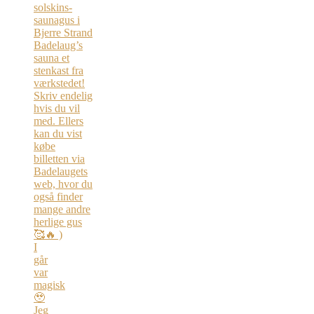
I
går
var
magisk
🥹
Jeg