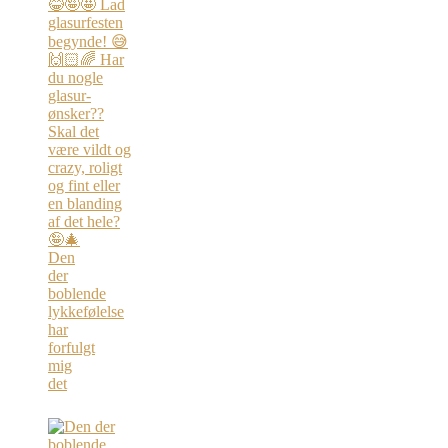
Den
der
boblende
lykkefølelse
har
forfulgt
mig
det