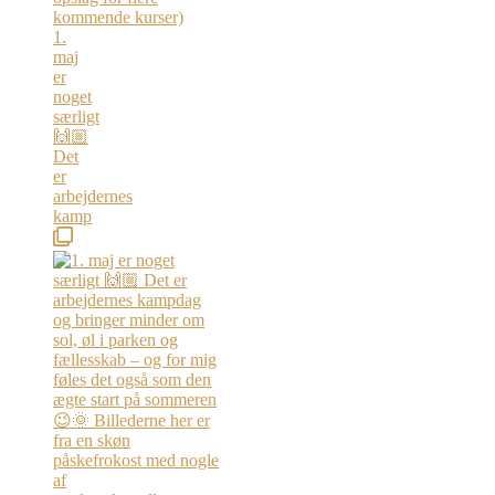
1.
maj
er
noget
særligt
🙌🏼
Det
er
arbejdernes
kamp