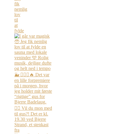
fik
nemlig
lov
til
at
fylde