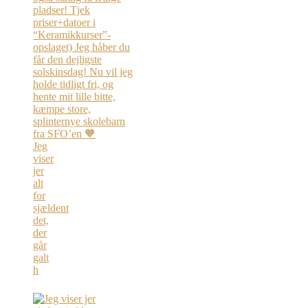
Jeg
viser
jer
alt
for
sjældent
det,
der
går
galt
h