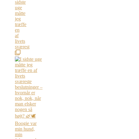
sidste
uge
måtte
jeg
træffe
en
af
livets
sværest