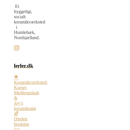
Et
hyggeligt,
socialt
keramikværksted
i
Humlebæk,
Nordsjælland.
lerler.dk
🌟
Keramikværksted:
Kurser,
Medlemsskab
&
Joy’s
keramiksalg
🌈
Direkte
booking