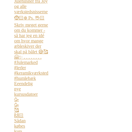
Eeendelig
nye
kursusdatoer
🥳
🥳
🥰
🙌🏻
Sådan
købes
kurs