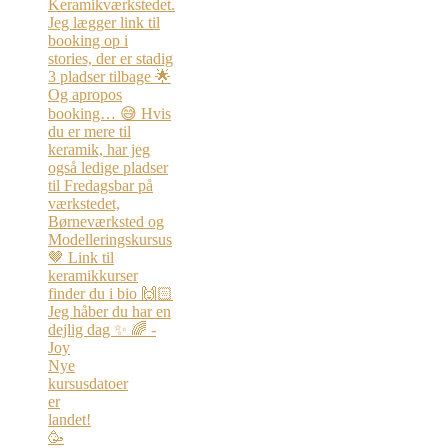
Nye
kursusdatoer
er
landet!
🥳